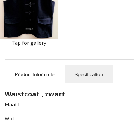
Highland Titles
Verhuur
AFGEPRIJST - UITVERKOOP
Tap for gallery
Product Informatie
Specification
Waistcoat , zwart
Maat L
Wol