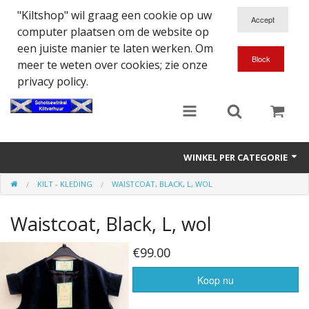
"Kiltshop" wil graag een cookie op uw
computer plaatsen om de website op
een juiste manier te laten werken. Om
meer te weten over cookies; zie onze
privacy policy.
WINKEL PER CATEGORIE
KILT - KLEDING
WAISTCOAT, BLACK, L, WOL
Accessoires
Waistcoat, Black, L, wol
Doedelzakspeler
Eten en Drinken
€99.00
Kilt - Kleding
Koop nu