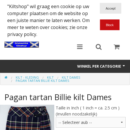
"Kiltshop" wil graag een cookie op uw
computer plaatsen om de website op
een juiste manier te laten werken. Om
meer te weten over cookies; zie onze
privacy policy.
WINKEL PER CATEGORIE
KILT - KLEDING
KILT
KILT DAMES
Accessoires
PAGAN TARTAN BILLIE KILT DAMES
Doedelzakspeler
Pagan tartan Billie kilt Dames
Eten en Drinken
Taille in Inch ( 1 inch = ca. 2.5 cm )
(Invullen noodzakelijk)
Kilt - Kleding