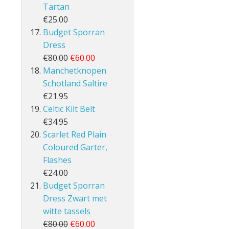
Tartan
€25.00
Budget Sporran
Dress
€80.00
€60.00
Manchetknopen
Schotland Saltire
€21.95
Celtic Kilt Belt
€34.95
Scarlet Red Plain
Coloured Garter,
Flashes
€24.00
Budget Sporran
Dress Zwart met
witte tassels
€80.00
€60.00