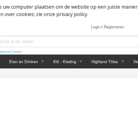
op uw computer plaatsen om de website op een juiste manier
 over cookies; zie onze privacy policy.
Login
Registreren
/
tgebreid Zoeken
Eten en Drinken
Kilt - Kleding
Highland Titles
Ve
Haggis
Belted kilt - Great kilt
Highland Titles accessoir
ssoires
d
IRN-BRU
Boxer shorts
or items
Mokken
Cape
heden
Whisky
Dutch Friendship Tartan producten
Jacket