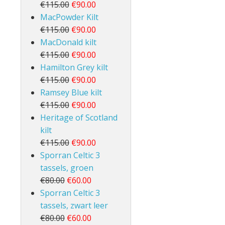
€115.00
€90.00
MacPowder Kilt
€115.00
€90.00
MacDonald kilt
€115.00
€90.00
Hamilton Grey kilt
€115.00
€90.00
Ramsey Blue kilt
€115.00
€90.00
Heritage of Scotland
kilt
€115.00
€90.00
Sporran Celtic 3
tassels, groen
€80.00
€60.00
Sporran Celtic 3
tassels, zwart leer
€80.00
€60.00