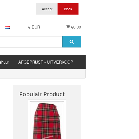
€ EUR
€0.00
rhuur
AFGEPRIJST - UITVERKOOP
es
Populair Product