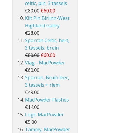
celtic, pin, 3 tassels
€80.00
€60.00
Kilt Pin Birlinn-West
Highland Galley
€28.00
Sporran Celtic, hert,
3 tassels, bruin
€80.00
€60.00
Vlag - MacPowder
€60.00
Sporran, Bruin leer,
3 tassels + riem
€49.00
MacPowder Flashes
€14.00
Logo MacPowder
€5.00
Tammy, MacPowder