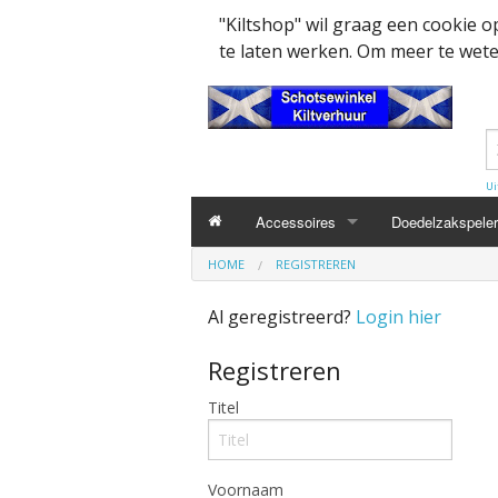
"Kiltshop" wil graag een cookie 
te laten werken. Om meer te weten
Ui
Accessoires
Doedelzakspeler
HOME
REGISTREREN
Kleding accesssoires
Belt
Al geregistreerd?
Login hier
Collector items en Curiosa
MacPowder acce
Cap Badges Ou
Registreren
Decoratie
Buckle
Militairy Collect
Titel
Doedelzak - Piper - muziek benodigd
Cap Badges
Wapenschild
Mondkapjes
Flashes
Voornaam