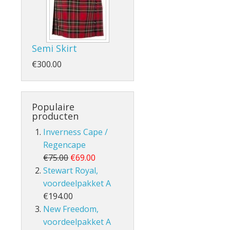
Semi Skirt
- en Volle Kilt
€300.00
Populaire
producten
Inverness Cape /
Regencape
lt
€75.00
€69.00
Stewart Royal,
voordeelpakket A
€194.00
New Freedom,
voordeelpakket A