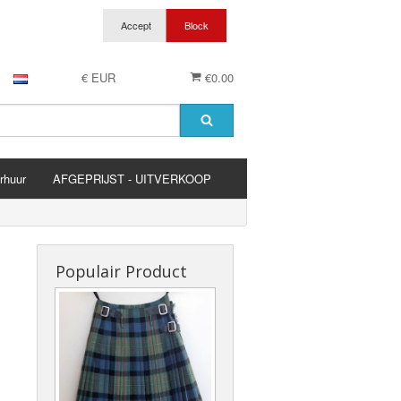
€ EUR
€0.00
rhuur
AFGEPRIJST - UITVERKOOP
es
Populair Product