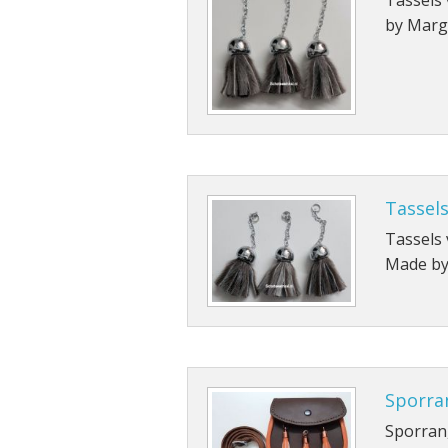
Tassels 
by Marg
Tassels
Tassels 
Made by
Sporran
Sporran,