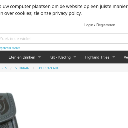
op uw computer plaatsen om de website op een juiste manier
 over cookies; zie onze privacy policy.
Login
Registreren
/
tgebreid Zoeken
Eten en Drinken
Kilt - Kleding
Highland Titles
Ve
IRES
SPORRAN
SPORRAN ADULT
Haggis
Belted kilt - Great kilt
Highland Titles accessoir
ssoires
d
IRN-BRU
Boxer shorts
or items
Mokken
Cape
heden
Whisky
Dutch Friendship Tartan producten
Jacket