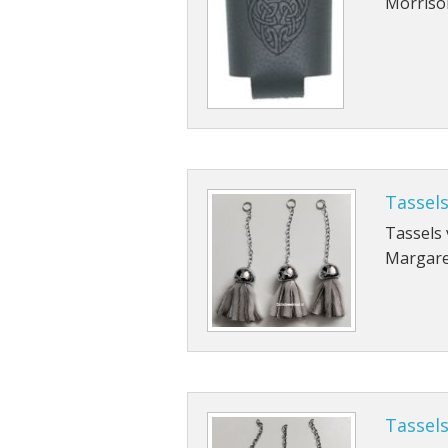
Morriso
Tassels
Tassels 
Margare
Tassels