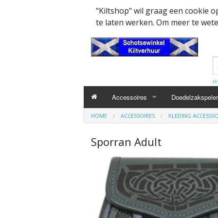
"Kiltshop" wil graag een cookie 
te laten werken. Om meer te weten
Ui
Accessoires
Doedelzakspeler
HOME
ACCESSOIRES
KLEDING ACCESSSO
Kleding accesssoires
Belt
Sporran Adult
Collector items en Curiosa
MacPowder acce
Cap Badges Ou
Decoratie
Buckle
Militairy Collect
Doedelzak - Piper - muziek benodigd
Cap Badges
Wapenschild
Mondkapjes
Flashes