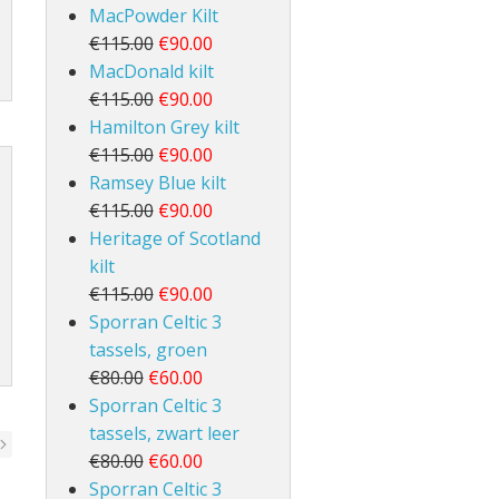
MacPowder Kilt
€115.00
€90.00
MacDonald kilt
€115.00
€90.00
Hamilton Grey kilt
€115.00
€90.00
Ramsey Blue kilt
€115.00
€90.00
Heritage of Scotland
kilt
€115.00
€90.00
Sporran Celtic 3
tassels, groen
€80.00
€60.00
Sporran Celtic 3
tassels, zwart leer
€80.00
€60.00
Sporran Celtic 3