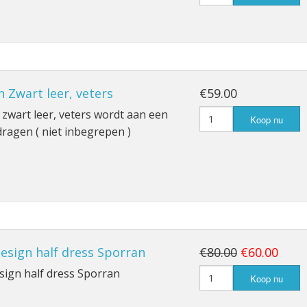
 Zwart leer, veters
€59.00
zwart leer, veters wordt aan een
Koop nu
dragen ( niet inbegrepen )
design half dress Sporran
€80.00
€60.00
esign half dress Sporran
Koop nu