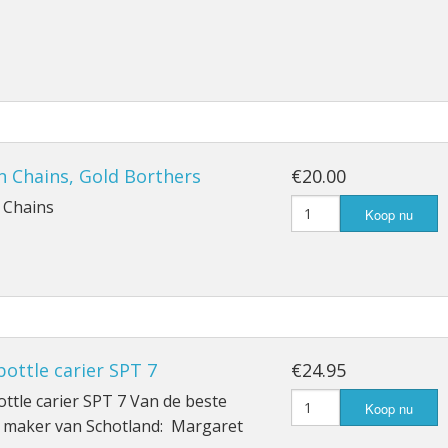
n Chains, Gold Borthers
€20.00
 Chains
Koop nu
ottle carier SPT 7
€24.95
ttle carier SPT 7 Van de beste
Koop nu
 maker van Schotland: Margaret