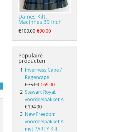
Dames Kilt,
MacInnes 39 Inch
€100.00
€90.00
- en Volle Kilt
Populaire
producten
Inverness Cape /
Regencape
€75.00
€69.00
lt
Stewart Royal,
voordeelpakket A
€194.00
New Freedom,
voordeelpakket A
met PARTY Kilt