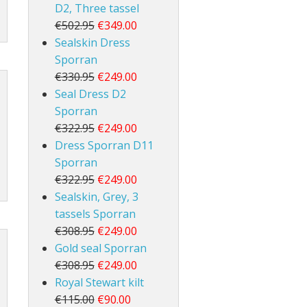
D2, Three tassel
€502.95
€349.00
Sealskin Dress
Sporran
€330.95
€249.00
Seal Dress D2
Sporran
€322.95
€249.00
Dress Sporran D11
Sporran
€322.95
€249.00
Sealskin, Grey, 3
tassels Sporran
€308.95
€249.00
Gold seal Sporran
€308.95
€249.00
Royal Stewart kilt
€115.00
€90.00