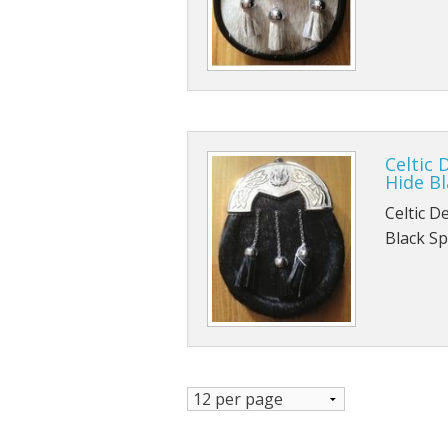
Celtic 
Hide B
Celtic D
Black S