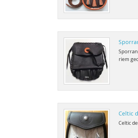
Sporran
Sporran 
riem ge
Celtic 
Celtic d