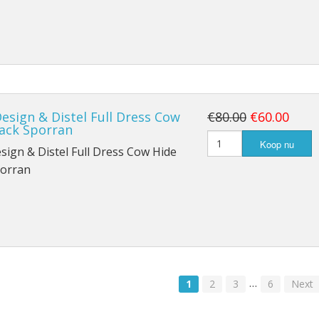
Design & Distel Full Dress Cow
€80.00
€60.00
lack Sporran
Koop nu
esign & Distel Full Dress Cow Hide
porran
…
1
2
3
6
Next