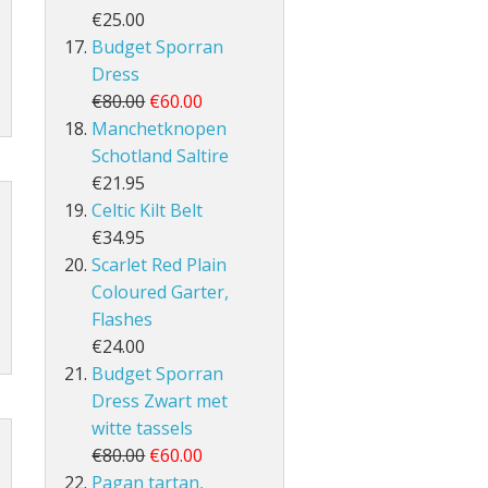
€25.00
Budget Sporran
Dress
€80.00
€60.00
Manchetknopen
Schotland Saltire
€21.95
Celtic Kilt Belt
€34.95
Scarlet Red Plain
Coloured Garter,
Flashes
€24.00
Budget Sporran
Dress Zwart met
witte tassels
€80.00
€60.00
Pagan tartan,