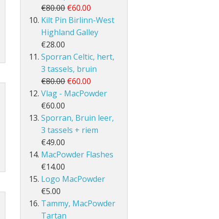
€80.00
€60.00
Kilt Pin Birlinn-West
Highland Galley
€28.00
Sporran Celtic, hert,
3 tassels, bruin
€80.00
€60.00
Vlag - MacPowder
€60.00
Sporran, Bruin leer,
3 tassels + riem
€49.00
MacPowder Flashes
€14.00
Logo MacPowder
€5.00
Tammy, MacPowder
Tartan