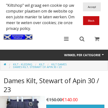
"Kiltshop" wil graag een cookie op uw
computer plaatsen om de website op
een juiste manier te laten werken. Om
meer te weten over cookies; zie onze
privacy policy.
WINKEL PER CATEGORIE
KILT - KLEDING
KILT
KILT DAMES
Accessoires
DAMES KILT, STEWART OF APIN 30 / 23
Doedelzakspeler
Dames Kilt, Stewart of Apin 30 /
Eten en Drinken
23
Kilt - Kleding
€150.00
€140.00