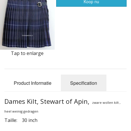
Highland Titles
Koop nu
Verhuur
AFGEPRIJST - UITVERKOOP
Tap to enlarge
Product Informatie
Specification
Dames Kilt, Stewart of Apin,
zware wollen kilt ,
heel weinig gedragen
Taille: 30 inch