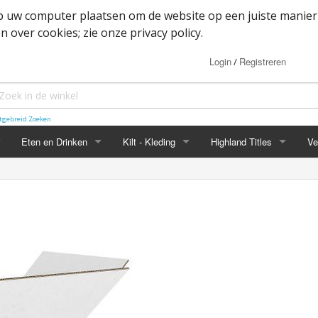
op uw computer plaatsen om de website op een juiste manier
 over cookies; zie onze privacy policy.
Login
Registreren
/
tgebreid Zoeken
Eten en Drinken
Kilt - Kleding
Highland Titles
Ve
Haggis
Belted kilt - Great kilt
Highland Titles accessoir
ssoires
d
IRN-BRU
Boxer shorts
or items
Mokken
Cape
heden
Whisky
Dutch Friendship Tartan producten
Jacket