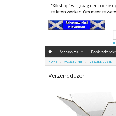
"Kiltshop" wil graag een cookie 
te laten werken. Om meer te weten
Ui
Accessoires
Doedelzakspeler
HOME
ACCESSOIRES
VERZENDDOZEN
Kleding accesssoires
Belt
Verzenddozen
Collector items en Curiosa
MacPowder acce
Cap Badges Ou
Decoratie
Buckle
Militairy Collect
Doedelzak - Piper - muziek benodigd
Cap Badges
Wapenschild
Mondkapjes
Flashes