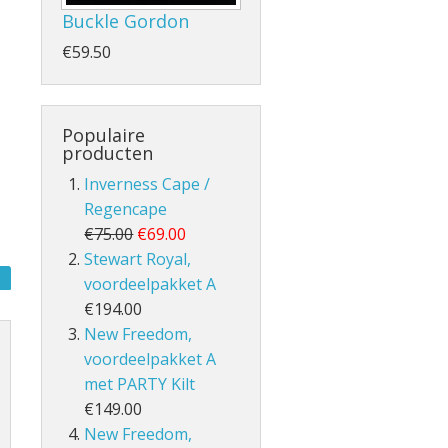
Buckle Gordon
€59.50
- en Volle Kilt
Populaire
producten
Inverness Cape /
Regencape
€75.00
€69.00
Stewart Royal,
voordeelpakket A
lt
€194.00
New Freedom,
voordeelpakket A
met PARTY Kilt
€149.00
New Freedom,