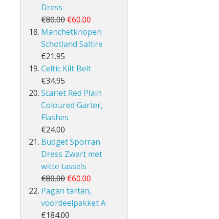
Dress
€80.00
€60.00
Manchetknopen
Schotland Saltire
€21.95
Celtic Kilt Belt
€34.95
Scarlet Red Plain
Coloured Garter,
Flashes
€24.00
Budget Sporran
Dress Zwart met
witte tassels
€80.00
€60.00
Pagan tartan,
voordeelpakket A
€184.00