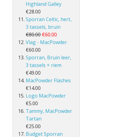
Highland Galley
€28.00
Sporran Celtic, hert,
3 tassels, bruin
€80.00
€60.00
Vlag - MacPowder
€60.00
Sporran, Bruin leer,
3 tassels + riem
€49.00
MacPowder Flashes
€14.00
Logo MacPowder
€5.00
Tammy, MacPowder
Tartan
€25.00
Budget Sporran