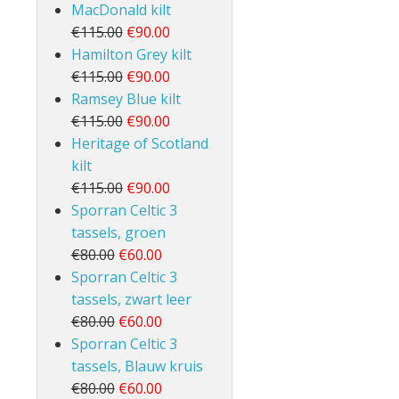
MacDonald kilt
€115.00
€90.00
Hamilton Grey kilt
€115.00
€90.00
Ramsey Blue kilt
€115.00
€90.00
Heritage of Scotland
kilt
€115.00
€90.00
Sporran Celtic 3
tassels, groen
€80.00
€60.00
Sporran Celtic 3
tassels, zwart leer
€80.00
€60.00
Sporran Celtic 3
tassels, Blauw kruis
€80.00
€60.00