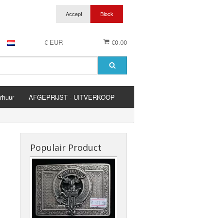
€ EUR
€0.00
rhuur
AFGEPRIJST - UITVERKOOP
es
Populair Product