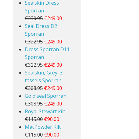
Sealskin Dress
Sporran
€330.95
€249.00
Seal Dress D2
Sporran
€322.95
€249.00
Dress Sporran D11
Sporran
€322.95
€249.00
Sealskin, Grey, 3
tassels Sporran
€308.95
€249.00
Gold seal Sporran
€308.95
€249.00
Royal Stewart kilt
€115.00
€90.00
MacPowder Kilt
€115.00
€90.00