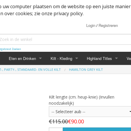
op uw computer plaatsen om de website op een juiste manier
 over cookies; zie onze privacy policy.
Login
Registreren
/
tgebreid Zoeken
Eten en Drinken
Kilt - Kleding
Highland Titles
Ve
-, PARTY-, STANDAARD- EN VOLLE KILT
HAMILTON GREY KILT
Haggis
Belted kilt - Great kilt
Highland Titles accessoir
ssoires
d
IRN-BRU
Boxer shorts
Kilt lengte (cm. heup-knie) (Invullen
or items
Mokken
Cape
noodzakelijk)
heden
Whisky
Dutch Friendship Tartan producten
€115.00
€90.00
Jacket