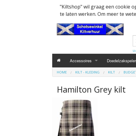
"Kiltshop" wil graag een cookie 
te laten werken. Om meer te weten
Ui
Accessoires
Doedelzakspeler
HOME
KILT - KLEDING
KILT
BUDGET
Kleding accesssoires
Belt
Hamilton Grey kilt
Collector items en Curiosa
MacPowder acce
Cap Badges Ou
Decoratie
Buckle
Militairy Collect
Doedelzak - Piper - muziek benodigd
Cap Badges
Wapenschild
Mondkapjes
Flashes