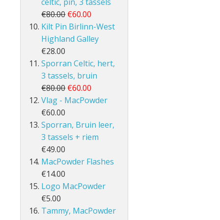
celtic, pin, 3 tassels
€80.00
€60.00
Kilt Pin Birlinn-West
Highland Galley
€28.00
Sporran Celtic, hert,
3 tassels, bruin
€80.00
€60.00
Vlag - MacPowder
€60.00
Sporran, Bruin leer,
3 tassels + riem
€49.00
MacPowder Flashes
€14.00
Logo MacPowder
€5.00
Tammy, MacPowder