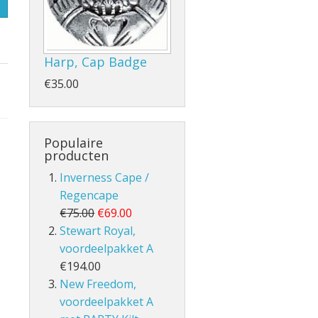
Harp, Cap Badge
- en Volle Kilt
€35.00
Populaire
producten
Inverness Cape /
Regencape
lt
€75.00
€69.00
Stewart Royal,
voordeelpakket A
€194.00
New Freedom,
voordeelpakket A