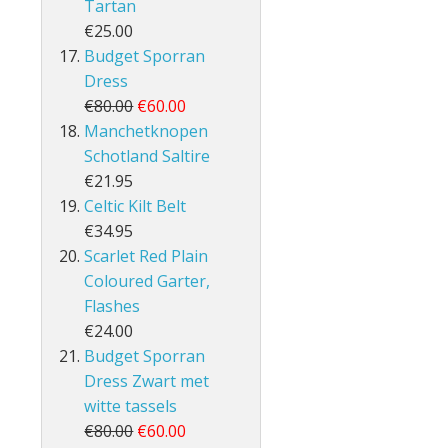
Tartan
€25.00
Budget Sporran
Dress
€80.00
€60.00
Manchetknopen
Schotland Saltire
€21.95
Celtic Kilt Belt
€34.95
Scarlet Red Plain
Coloured Garter,
Flashes
€24.00
Budget Sporran
Dress Zwart met
witte tassels
€80.00
€60.00