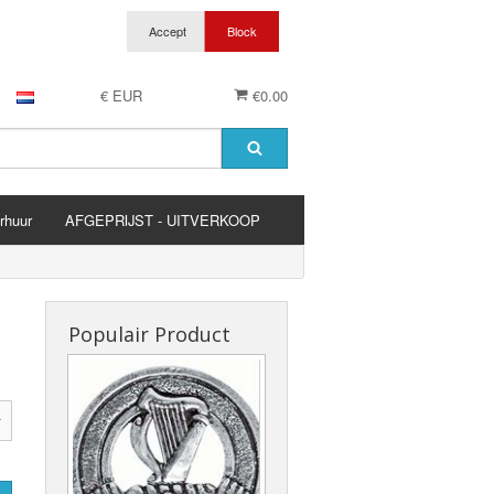
€ EUR
€0.00
rhuur
AFGEPRIJST - UITVERKOOP
es
Populair Product