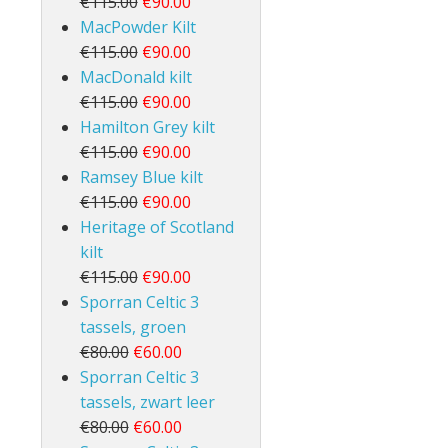
€115.00
€90.00
MacPowder Kilt
€115.00
€90.00
MacDonald kilt
€115.00
€90.00
Hamilton Grey kilt
€115.00
€90.00
Ramsey Blue kilt
€115.00
€90.00
Heritage of Scotland
kilt
€115.00
€90.00
Sporran Celtic 3
tassels, groen
€80.00
€60.00
Sporran Celtic 3
tassels, zwart leer
€80.00
€60.00