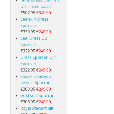
Mink Dress Sporran
D2, Three tassel
€502.95
€349.00
Sealskin Dress
Sporran
€330.95
€249.00
Seal Dress D2
Sporran
€322.95
€249.00
Dress Sporran D11
Sporran
€322.95
€249.00
Sealskin, Grey, 3
tassels Sporran
€308.95
€249.00
Gold seal Sporran
€308.95
€249.00
Royal Stewart kilt