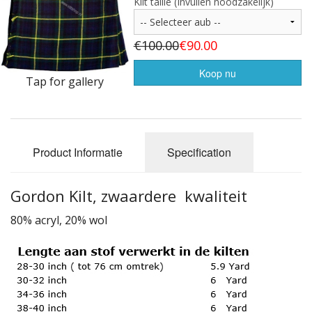
Highland Titles
Kilt taille (Invullen noodzakelijk)
Verhuur
€100.00
€90.00
AFGEPRIJST - UITVERKOOP
Koop nu
Tap for gallery
Product Informatie
Specification
Gordon Kilt, zwaardere kwaliteit
80% acryl, 20% wol