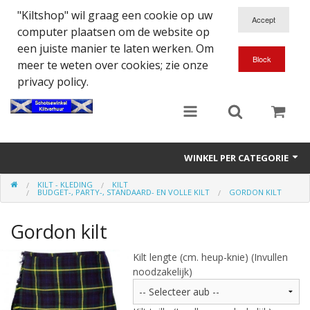
"Kiltshop" wil graag een cookie op uw
computer plaatsen om de website op
een juiste manier te laten werken. Om
meer te weten over cookies; zie onze
privacy policy.
WINKEL PER CATEGORIE
KILT - KLEDING
KILT
Accessoires
BUDGET-, PARTY-, STANDAARD- EN VOLLE KILT
GORDON KILT
Doedelzakspeler
Gordon kilt
Eten en Drinken
Kilt lengte (cm. heup-knie) (Invullen
noodzakelijk)
Kilt - Kleding