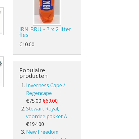
IRN BRU - 3 x 2 liter
fles
- en Volle Kilt
€10.00
Populaire
producten
Inverness Cape /
lt
Regencape
€75.00
€69.00
Stewart Royal,
voordeelpakket A
€194.00
New Freedom,