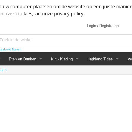
op uw computer plaatsen om de website op een juiste manier
 over cookies; zie onze privacy policy.
Login
Registreren
/
tgebreid Zoeken
Eten en Drinken
Kilt - Kleding
Highland Titles
Ve
IRES
Haggis
Belted kilt - Great kilt
Highland Titles accessoir
ssoires
d
IRN-BRU
Boxer shorts
or items
Mokken
Cape
heden
Whisky
Dutch Friendship Tartan producten
Jacket