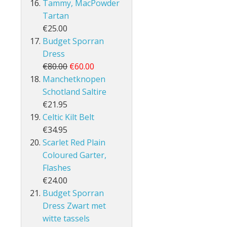
Tammy, MacPowder
Tartan
€25.00
Budget Sporran
Dress
€80.00
€60.00
Manchetknopen
Schotland Saltire
€21.95
Celtic Kilt Belt
€34.95
Scarlet Red Plain
Coloured Garter,
Flashes
€24.00
Budget Sporran
Dress Zwart met
witte tassels