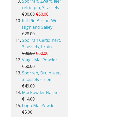
Sporran, Zwart, leer,
celtic, pin, 3 tassels
€80.00
€60.00
Kilt Pin Birlinn-West
Highland Galley
€28.00
Sporran Celtic, hert,
3 tassels, bruin
€80.00
€60.00
Vlag - MacPowder
€60.00
Sporran, Bruin leer,
3 tassels + riem
€49.00
MacPowder Flashes
€14.00
Logo MacPowder
€5.00