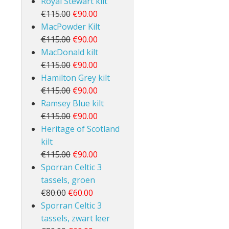
Royal Stewart kilt
€115.00
€90.00
MacPowder Kilt
€115.00
€90.00
MacDonald kilt
€115.00
€90.00
Hamilton Grey kilt
€115.00
€90.00
Ramsey Blue kilt
€115.00
€90.00
Heritage of Scotland
kilt
€115.00
€90.00
Sporran Celtic 3
tassels, groen
€80.00
€60.00
Sporran Celtic 3
tassels, zwart leer