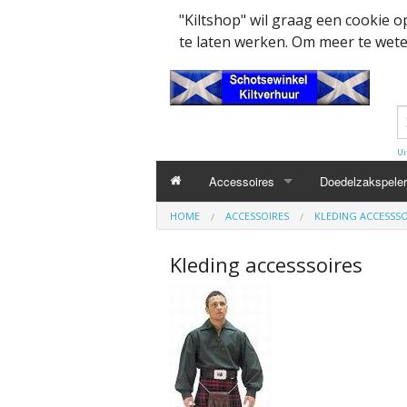
"Kiltshop" wil graag een cookie 
te laten werken. Om meer te weten
Ui
Accessoires
Doedelzakspeler
HOME
ACCESSOIRES
KLEDING ACCESSSO
Kleding accesssoires
Belt
Kleding accesssoires
Collector items en Curiosa
MacPowder acce
Cap Badges Ou
Decoratie
Buckle
Militairy Collect
Doedelzak - Piper - muziek benodigd
Cap Badges
Wapenschild
Mondkapjes
Flashes