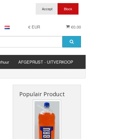
€ EUR
€0.00
rhuur
AFGEPRIJST - UITVERKOOP
es
Populair Product