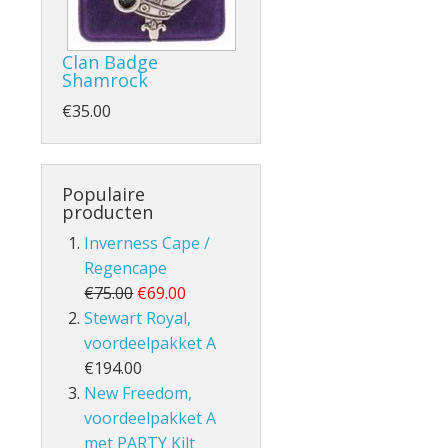
Clan Badge
Shamrock
€35.00
- en Volle Kilt
Populaire
producten
Inverness Cape /
Regencape
lt
€75.00
€69.00
Stewart Royal,
voordeelpakket A
€194.00
New Freedom,
voordeelpakket A
met PARTY Kilt