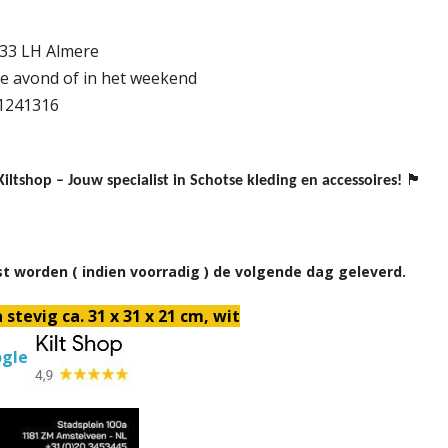
333 LH Almere
de avond of in het weekend
1241316
🏴
iltshop – Jouw specialist in Schotse kleding en accessoires!
st worden ( indien voorradig ) de volgende dag geleverd.
tevig ca. 31 x 31 x 21 cm, wit
ogle