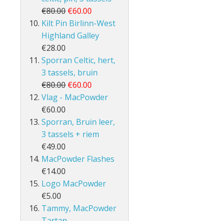
€80.00
€60.00
Kilt Pin Birlinn-West
Highland Galley
€28.00
Sporran Celtic, hert,
3 tassels, bruin
€80.00
€60.00
Vlag - MacPowder
€60.00
Sporran, Bruin leer,
3 tassels + riem
€49.00
MacPowder Flashes
€14.00
Logo MacPowder
€5.00
Tammy, MacPowder
Tartan