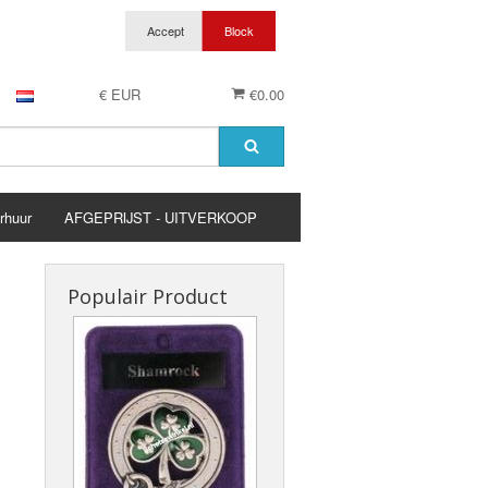
€ EUR
€0.00
rhuur
AFGEPRIJST - UITVERKOOP
es
Populair Product