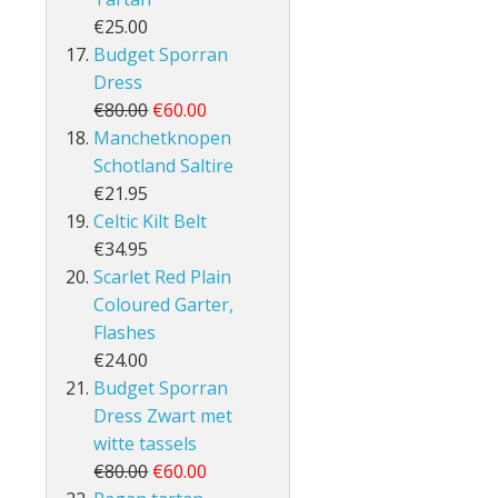
€25.00
Budget Sporran
Dress
€80.00
€60.00
Manchetknopen
Schotland Saltire
€21.95
Celtic Kilt Belt
€34.95
Scarlet Red Plain
Coloured Garter,
Flashes
€24.00
Budget Sporran
Dress Zwart met
witte tassels
€80.00
€60.00