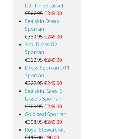
D2, Three tassel
€502.95
€349.00
Sealskin Dress
Sporran
€330.95
€249.00
Seal Dress D2
Sporran
€322.95
€249.00
Dress Sporran D11
Sporran
€322.95
€249.00
Sealskin, Grey, 3
tassels Sporran
€308.95
€249.00
Gold seal Sporran
€308.95
€249.00
Royal Stewart kilt
€115.00
€90.00