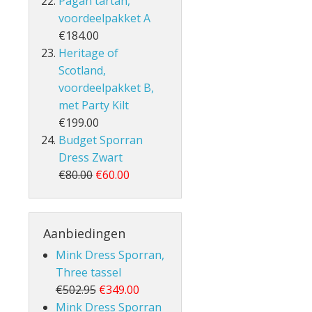
Pagan tartan,
voordeelpakket A
€184.00
Heritage of
Scotland,
voordeelpakket B,
met Party Kilt
€199.00
Budget Sporran
Dress Zwart
€80.00
€60.00
Aanbiedingen
Mink Dress Sporran,
Three tassel
€502.95
€349.00
Mink Dress Sporran