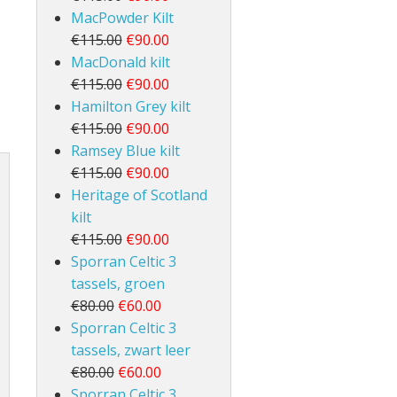
MacPowder Kilt
€115.00
€90.00
MacDonald kilt
€115.00
€90.00
Hamilton Grey kilt
€115.00
€90.00
Ramsey Blue kilt
€115.00
€90.00
Heritage of Scotland
kilt
€115.00
€90.00
Sporran Celtic 3
tassels, groen
€80.00
€60.00
Sporran Celtic 3
tassels, zwart leer
€80.00
€60.00
Sporran Celtic 3