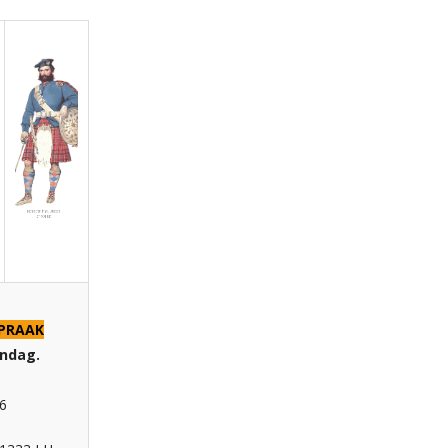
SPRAAK
ondag.
6