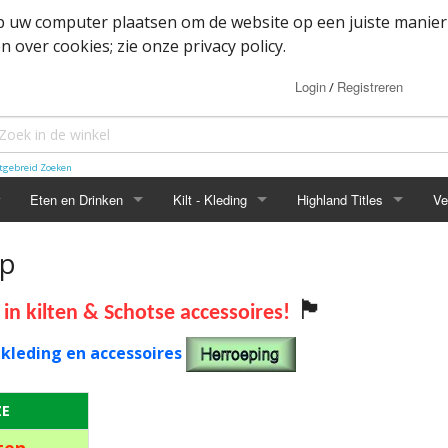
op uw computer plaatsen om de website op een juiste manier
 over cookies; zie onze privacy policy.
Login
Registreren
/
tgebreid Zoeken
Eten en Drinken
Kilt - Kleding
Highland Titles
Ve
Haggis
Belted kilt - Great kilt
Highland Titles accessoir
op
ssoires
d
IRN-BRU
Boxer shorts
🏴
t in kilten & Schotse accessoires!
or items
Mokken
Cape
 kleding en accessoires
heden
Whisky
Dutch Friendship Tartan producten
ZE
Jacket