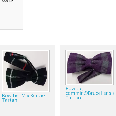
6 1333 LH
Bow tie,
commin@Bruxellensis
Bow tie, MacKenzie
Tartan
Tartan