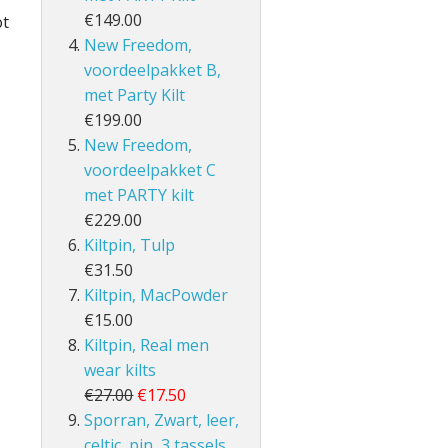
€149.00
ot
New Freedom,
voordeelpakket B,
met Party Kilt
€199.00
New Freedom,
voordeelpakket C
met PARTY kilt
€229.00
Kiltpin, Tulp
€31.50
Kiltpin, MacPowder
€15.00
Kiltpin, Real men
wear kilts
€27.00
€17.50
Sporran, Zwart, leer,
celtic, pin, 3 tassels