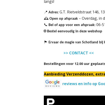
langs!
G.T. Rietveldstraat 146, 1
📍
Adres:
– Overdag, in 
🕰
Open op afspraak
06-5
📞
Bel of app voor een afspraak:
🌐
Bestel eenvoudig in deze webshop
🏴
Ervaar de magie van Schotland bij K
>> CONTACT <<
Bestellingen voor 12.00 uur geplaat
Aanbieding Verzenddozen, extra s
reviews en info op Go