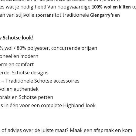
lles wat je nodig hebt! Van hoogwaardige
t
100% wollen kilten
 en van stijlvolle
tot traditionele
sporrans
Glengarry’s en
w Schotse look!
 wol / 80% polyester, concurrende prijzen
itioneel en modern
orm en comfort
erde, Schotse designs
– Traditionele Schotse accessoires
vol en authentiek
orals en Schotse petten
es in één voor een complete Highland-look
en of advies over de juiste maat? Maak een afspraak en kom