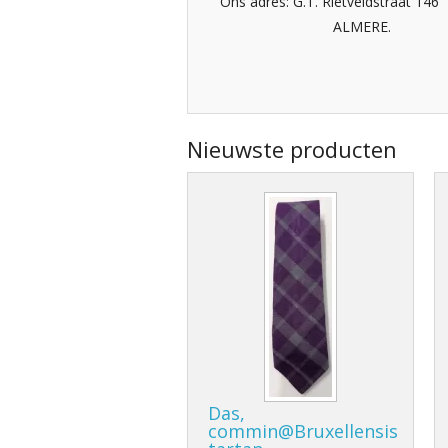
Ons adres: G.T. Rietveldstraat 14
ALMERE.
Nieuwste producten
Das,
commin@Bruxellensis