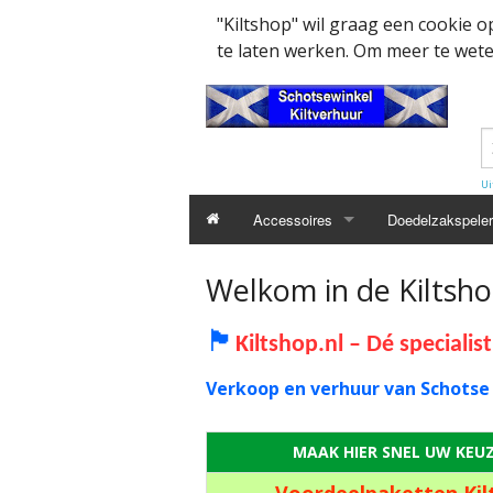
"Kiltshop" wil graag een cookie 
te laten werken. Om meer te weten
Ui
Accessoires
Doedelzakspeler
Kleding accesssoires
Belt
Welkom in de Kiltsh
Collector items en Curiosa
MacPowder acce
Cap Badges Ou
🏴
Kiltshop.nl – Dé specialis
Decoratie
Buckle
Militairy Collect
Verkoop en verhuur van Schotse
Doedelzak - Piper - muziek benodigd
Cap Badges
Wapenschild
MAAK HIER SNEL UW KEU
Mondkapjes
Flashes