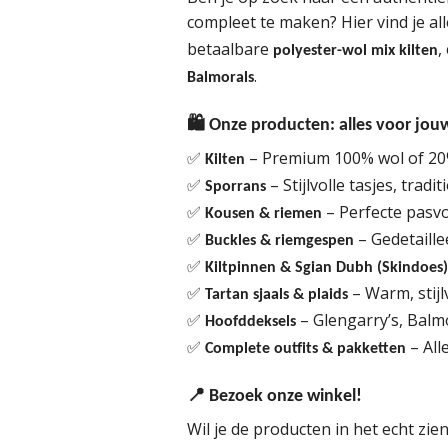
compleet te maken? Hier vind je a
betaalbare
,
polyester-wol mix kilten
.
Balmorals
🛍
Onze producten: alles voor jou
– Premium 100% wol of 20%
✅
Kilten
– Stijlvolle tasjes, trad
✅
Sporrans
– Perfecte pasv
✅
Kousen & riemen
– Gedetaille
✅
Buckles & riemgespen
✅
Kiltpinnen & Sgian Dubh (Skindoes)
– Warm, stijl
✅
Tartan sjaals & plaids
– Glengarry’s, Balm
✅
Hoofddeksels
– All
✅
Complete outfits & pakketten
📍
Bezoek onze winkel!
Wil je de producten in het echt zi