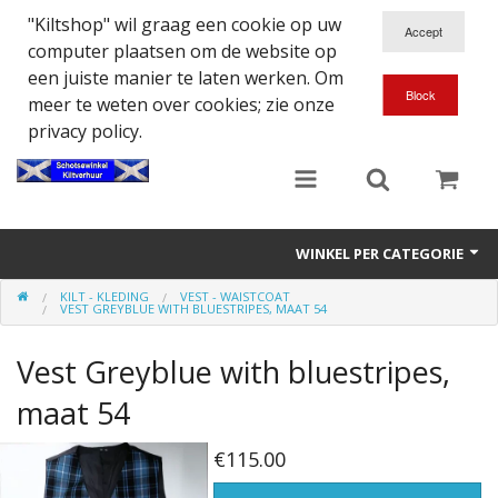
"Kiltshop" wil graag een cookie op uw
computer plaatsen om de website op
een juiste manier te laten werken. Om
meer te weten over cookies; zie onze
privacy policy.
WINKEL PER CATEGORIE
KILT - KLEDING
VEST - WAISTCOAT
Accessoires
VEST GREYBLUE WITH BLUESTRIPES, MAAT 54
Doedelzakspeler
Vest Greyblue with bluestripes,
Eten en Drinken
maat 54
Kilt - Kleding
€115.00