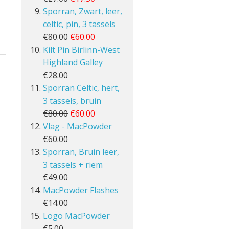
Sporran, Zwart, leer,
celtic, pin, 3 tassels
€80.00
€60.00
Kilt Pin Birlinn-West
Highland Galley
€28.00
Sporran Celtic, hert,
3 tassels, bruin
€80.00
€60.00
Vlag - MacPowder
€60.00
Sporran, Bruin leer,
3 tassels + riem
€49.00
MacPowder Flashes
€14.00
Logo MacPowder
€5.00