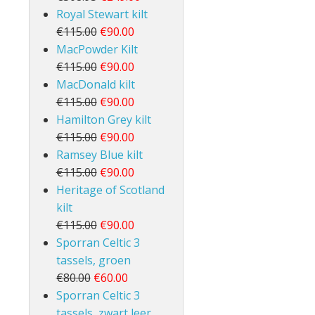
Royal Stewart kilt
€115.00
€90.00
MacPowder Kilt
€115.00
€90.00
MacDonald kilt
€115.00
€90.00
Hamilton Grey kilt
€115.00
€90.00
Ramsey Blue kilt
€115.00
€90.00
Heritage of Scotland
kilt
€115.00
€90.00
Sporran Celtic 3
tassels, groen
€80.00
€60.00
Sporran Celtic 3
tassels, zwart leer