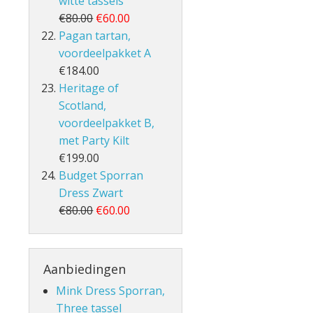
witte tassels
€80.00
€60.00
Pagan tartan,
voordeelpakket A
€184.00
Heritage of
Scotland,
voordeelpakket B,
met Party Kilt
€199.00
Budget Sporran
Dress Zwart
€80.00
€60.00
Aanbiedingen
Mink Dress Sporran,
Three tassel