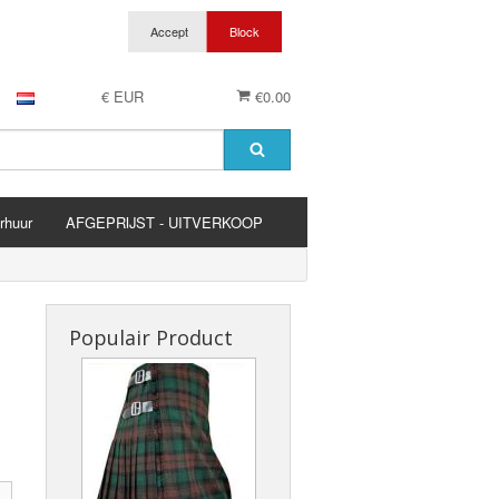
€ EUR
€0.00
rhuur
AFGEPRIJST - UITVERKOOP
es
Populair Product