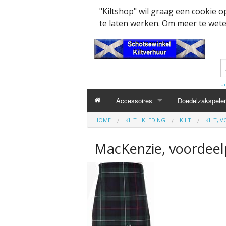
"Kiltshop" wil graag een cookie 
te laten werken. Om meer te weten
Ui
Accessoires
Doedelzakspeler
HOME
KILT - KLEDING
KILT
KILT, 
Kleding accesssoires
Belt
MacKenzie, voordeel
Collector items en Curiosa
MacPowder acce
Cap Badges Ou
Decoratie
Buckle
Militairy Collect
Doedelzak - Piper - muziek benodigd
Cap Badges
Wapenschild
Mondkapjes
Flashes