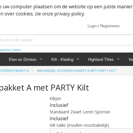
op uw computer plaatsen om de website op een juiste manier
 over cookies; zie onze privacy policy.
Login
Registreren
/
tgebreid Zoeken
Eten en Drinken
Kilt - Kleding
Highland Titles
Ve
VOORDEELPAKKET A
MACKENZIE, VOORDEELPAKKET A MET PARTY KILT
Haggis
Belted kilt - Great kilt
Highland Titles accessoir
pakket A met PARTY Kilt
ssoires
d
IRN-BRU
Boxer shorts
Kiltpin
or items
Mokken
Cape
Inclusief
Standaard Zwart Leren Sporran
heden
Whisky
Dutch Friendship Tartan producten
Inclusief
Kilt taille (Invullen noodzakelijk)
Jacket