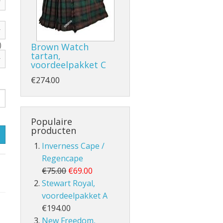
)
Brown Watch
tartan,
- en Volle Kilt
voordeelpakket C
€274.00
Populaire
producten
lt
Inverness Cape /
Regencape
€75.00
€69.00
Stewart Royal,
voordeelpakket A
€194.00
New Freedom,