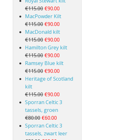
Royal Stewart kilt
€115.00
€90.00
MacPowder Kilt
€115.00
€90.00
MacDonald kilt
€115.00
€90.00
Hamilton Grey kilt
€115.00
€90.00
Ramsey Blue kilt
€115.00
€90.00
Heritage of Scotland
kilt
€115.00
€90.00
Sporran Celtic 3
tassels, groen
€80.00
€60.00
Sporran Celtic 3
tassels, zwart leer