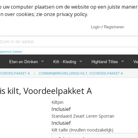
op uw computer plaatsen om de website op een juiste manier
 over cookies; zie onze privacy policy.
Login
Registreren
/
tgebreid Zoeken
Eten en Drinken
Kilt - Kleding
Highland Titles
Ve
VOORDEELPAKKET A
COMMIN@BRUXELLENSIS KILT, VOORDEELPAKKET A
Haggis
Belted kilt - Great kilt
Highland Titles accessoir
 kilt, Voordeelpakket A
ssoires
d
IRN-BRU
Boxer shorts
Kiltpin
or items
Mokken
Cape
Inclusief
Standaard Zwart Leren Sporran
heden
Whisky
Dutch Friendship Tartan producten
Inclusief
Kilt taille (Invullen noodzakelijk)
Jacket