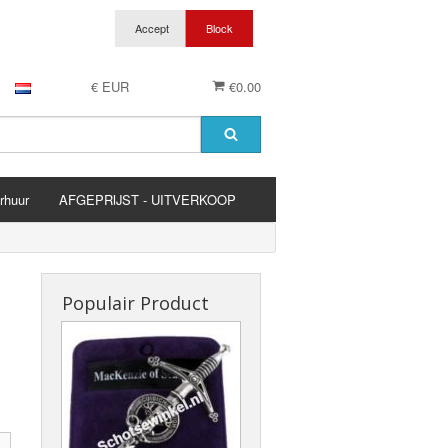
€ EUR
€0.00
rhuur
AFGEPRIJST - UITVERKOOP
es
Populair Product