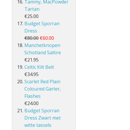
Tammy, MacPowder
Tartan
€25.00
Budget Sporran
Dress
€80.00
€60.00
Manchetknopen
Schotland Saltire
€21.95
Celtic Kilt Belt
€34.95
Scarlet Red Plain
Coloured Garter,
Flashes
€24.00
Budget Sporran
Dress Zwart met
witte tassels