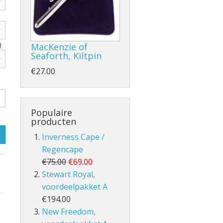
)
MacKenzie of
Seaforth, Kiltpin
- en Volle Kilt
€27.00
Populaire
producten
Inverness Cape /
lt
Regencape
€75.00
€69.00
Stewart Royal,
voordeelpakket A
€194.00
New Freedom,