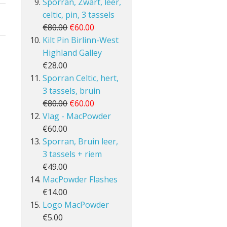
Sporran, Zwart, leer,
celtic, pin, 3 tassels
€80.00
€60.00
Kilt Pin Birlinn-West
Highland Galley
€28.00
Sporran Celtic, hert,
3 tassels, bruin
€80.00
€60.00
Vlag - MacPowder
€60.00
Sporran, Bruin leer,
3 tassels + riem
€49.00
MacPowder Flashes
€14.00
Logo MacPowder
€5.00