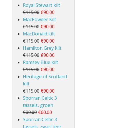
Royal Stewart kilt
€115.00
€90.00
MacPowder Kilt
€115.00
€90.00
MacDonald kilt
€115.00
€90.00
Hamilton Grey kilt
€115.00
€90.00
Ramsey Blue kilt
€115.00
€90.00
Heritage of Scotland
kilt
€115.00
€90.00
Sporran Celtic 3
tassels, groen
€80.00
€60.00
Sporran Celtic 3
tassels, zwart leer