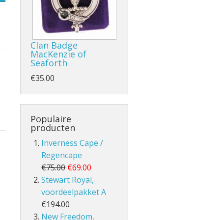
Clan Badge
MacKenzie of
- en Volle Kilt
Seaforth
€35.00
Populaire
producten
Inverness Cape /
lt
Regencape
€75.00
€69.00
Stewart Royal,
voordeelpakket A
€194.00
New Freedom,