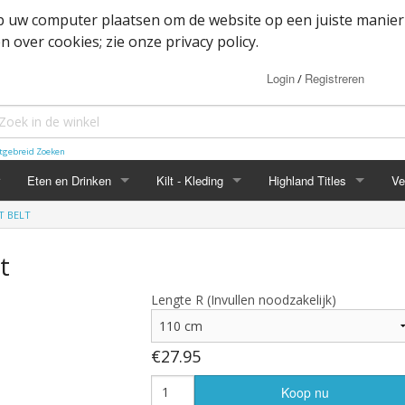
op uw computer plaatsen om de website op een juiste manier
 over cookies; zie onze privacy policy.
Login
Registreren
/
tgebreid Zoeken
Eten en Drinken
Kilt - Kleding
Highland Titles
Ve
T BELT
Haggis
Belted kilt - Great kilt
Highland Titles accessoir
t
ssoires
d
IRN-BRU
Boxer shorts
Lengte R (Invullen noodzakelijk)
or items
Mokken
Cape
heden
Whisky
Dutch Friendship Tartan producten
€27.95
Jacket
Koop nu