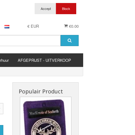
€ EUR
€0.00
rhuur
AFGEPRIJST - UITVERKOOP
es
Populair Product