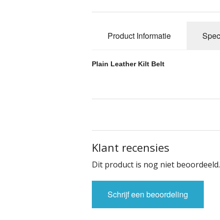
Plaid - Blanket
Kiltpin
Schoenen
Glengarry en H
Product Informatie
Speci
Sieraden
Kiltstrap
Bracelet
Plain Leather Kilt Belt
Sleutelhanger
Manchet - knop
Broach
Verzenddozen
Plaid Broache
Hanging
Sas - Flyplaid
Scarf Ring / Fib
Sgian Dubh
Klant recensies
Dit product is nog niet beoordeeld.
Sporran
Schrijf een beoordeling