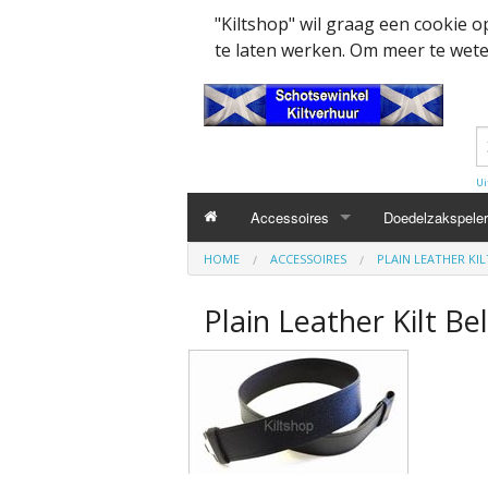
"Kiltshop" wil graag een cookie 
te laten werken. Om meer te weten
Ui
Accessoires
Doedelzakspeler
HOME
ACCESSOIRES
PLAIN LEATHER KIL
Kleding accesssoires
Belt
Plain Leather Kilt Bel
Collector items en Curiosa
MacPowder acce
Cap Badges Ou
Decoratie
Buckle
Militairy Collect
Doedelzak - Piper - muziek benodigd
Cap Badges
Wapenschild
Mondkapjes
Flashes