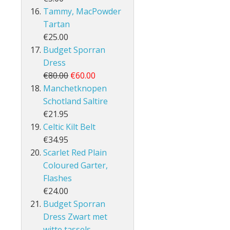
Tammy, MacPowder
Tartan
€25.00
Budget Sporran
Dress
€80.00
€60.00
Manchetknopen
Schotland Saltire
€21.95
Celtic Kilt Belt
€34.95
Scarlet Red Plain
Coloured Garter,
Flashes
€24.00
Budget Sporran
Dress Zwart met
witte tassels