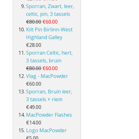
Sporran, Zwart, leer,
celtic, pin, 3 tassels
€80.00
€60.00
Kilt Pin Birlinn-West
Highland Galley
€28.00
Sporran Celtic, hert,
3 tassels, bruin
€80.00
€60.00
Vlag - MacPowder
€60.00
Sporran, Bruin leer,
3 tassels + riem
€49.00
MacPowder Flashes
€14.00
Logo MacPowder
€5.00