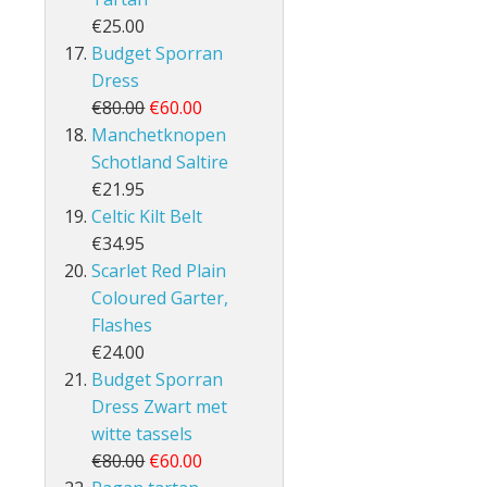
€25.00
Budget Sporran
Dress
€80.00
€60.00
Manchetknopen
Schotland Saltire
€21.95
Celtic Kilt Belt
€34.95
Scarlet Red Plain
Coloured Garter,
Flashes
€24.00
Budget Sporran
Dress Zwart met
witte tassels
€80.00
€60.00