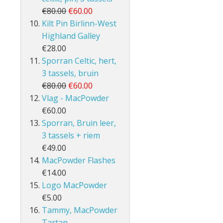
€80.00
€60.00
Kilt Pin Birlinn-West
Highland Galley
€28.00
Sporran Celtic, hert,
3 tassels, bruin
€80.00
€60.00
Vlag - MacPowder
€60.00
Sporran, Bruin leer,
3 tassels + riem
€49.00
MacPowder Flashes
€14.00
Logo MacPowder
€5.00
Tammy, MacPowder
Tartan