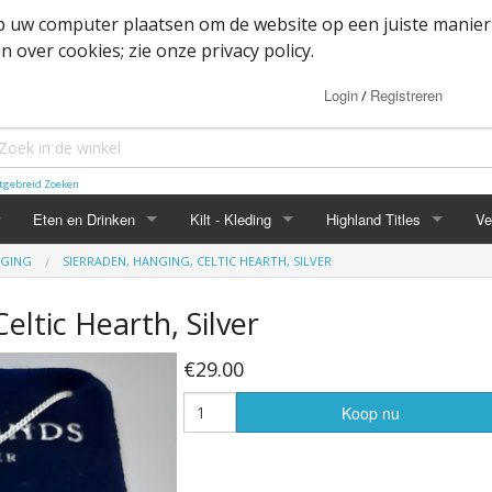
op uw computer plaatsen om de website op een juiste manier
 over cookies; zie onze privacy policy.
Login
Registreren
/
tgebreid Zoeken
Eten en Drinken
Kilt - Kleding
Highland Titles
Ve
GING
SIERRADEN, HANGING, CELTIC HEARTH, SILVER
Haggis
Belted kilt - Great kilt
Highland Titles accessoir
eltic Hearth, Silver
ssoires
d
IRN-BRU
Boxer shorts
€29.00
or items
Mokken
Cape
Koop nu
heden
Whisky
Dutch Friendship Tartan producten
Jacket