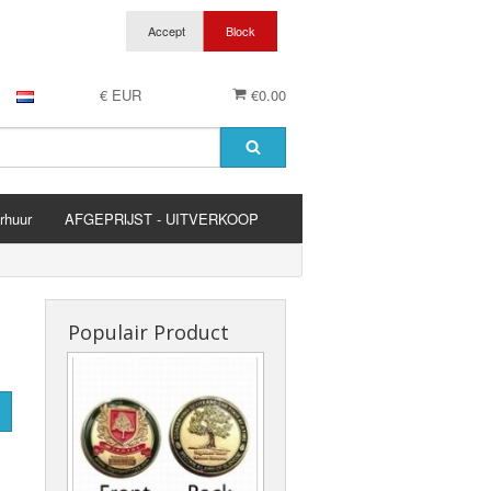
€ EUR
€0.00
rhuur
AFGEPRIJST - UITVERKOOP
es
Populair Product