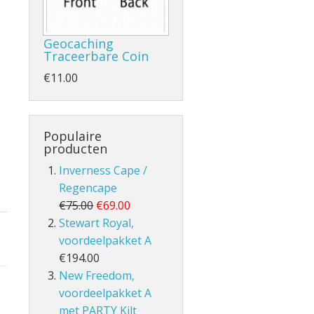
Geocaching
Traceerbare Coin
€11.00
- en Volle Kilt
Populaire
producten
Inverness Cape /
Regencape
lt
€75.00
€69.00
Stewart Royal,
voordeelpakket A
€194.00
New Freedom,
voordeelpakket A
met PARTY Kilt