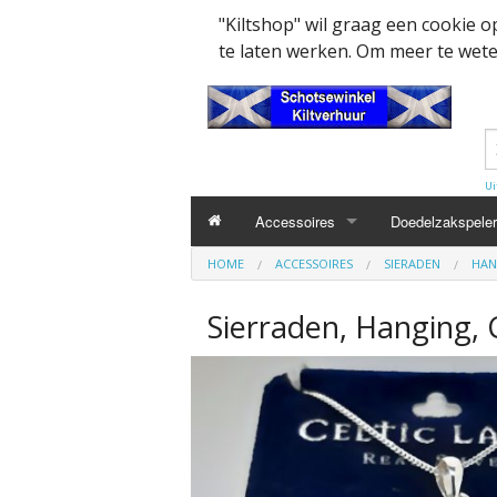
"Kiltshop" wil graag een cookie 
te laten werken. Om meer te weten
Ui
Accessoires
Doedelzakspeler
HOME
ACCESSOIRES
SIERADEN
HAN
Kleding accesssoires
Belt
Sierraden, Hanging, C
Collector items en Curiosa
MacPowder acce
Cap Badges Ou
Decoratie
Buckle
Militairy Collect
Doedelzak - Piper - muziek benodigd
Cap Badges
Wapenschild
Mondkapjes
Flashes