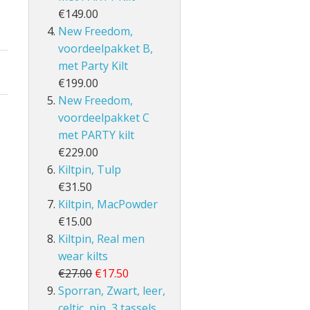
€149.00
New Freedom,
voordeelpakket B,
met Party Kilt
€199.00
New Freedom,
voordeelpakket C
met PARTY kilt
€229.00
Kiltpin, Tulp
€31.50
Kiltpin, MacPowder
€15.00
Kiltpin, Real men
wear kilts
€27.00
€17.50
Sporran, Zwart, leer,
celtic, pin, 3 tassels