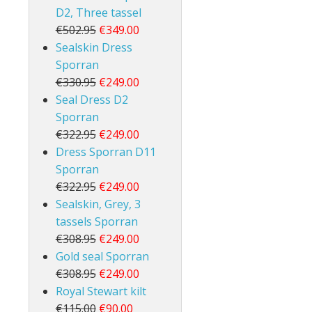
D2, Three tassel
€502.95
€349.00
Sealskin Dress
Sporran
€330.95
€249.00
Seal Dress D2
Sporran
€322.95
€249.00
Dress Sporran D11
Sporran
€322.95
€249.00
Sealskin, Grey, 3
tassels Sporran
€308.95
€249.00
Gold seal Sporran
€308.95
€249.00
Royal Stewart kilt
€115.00
€90.00