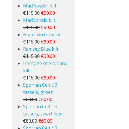
MacPowder Kilt
€115.00
€90.00
MacDonald kilt
€115.00
€90.00
Hamilton Grey kilt
€115.00
€90.00
Ramsey Blue kilt
€115.00
€90.00
Heritage of Scotland
kilt
€115.00
€90.00
Sporran Celtic 3
tassels, groen
€80.00
€60.00
Sporran Celtic 3
tassels, zwart leer
€80.00
€60.00
Sporran Celtic 3