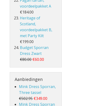
Pagan tartan,
voordeelpakket A
€184.00
Heritage of
Scotland,
voordeelpakket B,
met Party Kilt
€199.00
Budget Sporran
Dress Zwart
€80.00
€60.00
Aanbiedingen
Mink Dress Sporran,
Three tassel
€502.95
€349.00
Mink Dress Sporran