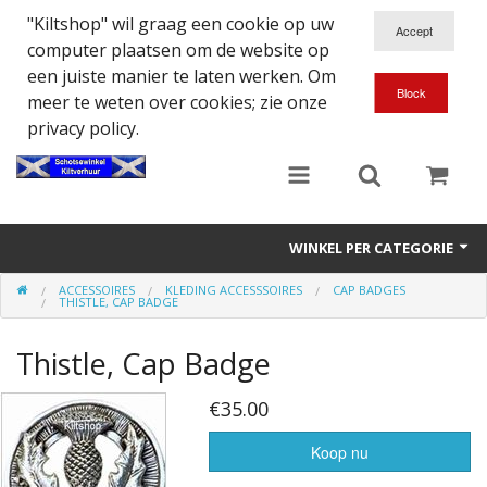
"Kiltshop" wil graag een cookie op uw
computer plaatsen om de website op
een juiste manier te laten werken. Om
meer te weten over cookies; zie onze
privacy policy.
WINKEL PER CATEGORIE
ACCESSOIRES
KLEDING ACCESSSOIRES
CAP BADGES
Accessoires
THISTLE, CAP BADGE
Doedelzakspeler
Thistle, Cap Badge
Eten en Drinken
€35.00
Kilt - Kleding
Koop nu