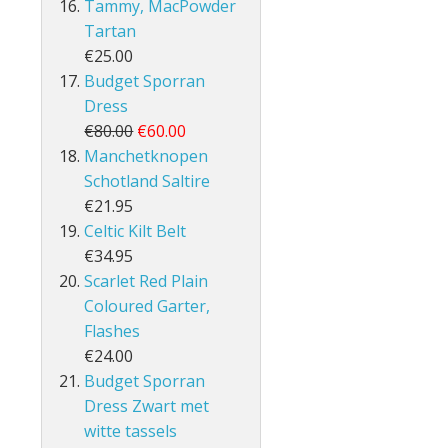
Tammy, MacPowder
Tartan
€25.00
Budget Sporran
Dress
€80.00
€60.00
Manchetknopen
Schotland Saltire
€21.95
Celtic Kilt Belt
€34.95
Scarlet Red Plain
Coloured Garter,
Flashes
€24.00
Budget Sporran
Dress Zwart met
witte tassels