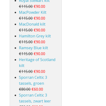
Royal Stewart kilt
€115.00
€90.00
MacPowder Kilt
€115.00
€90.00
MacDonald kilt
€115.00
€90.00
Hamilton Grey kilt
€115.00
€90.00
Ramsey Blue kilt
€115.00
€90.00
Heritage of Scotland
kilt
€115.00
€90.00
Sporran Celtic 3
tassels, groen
€80.00
€60.00
Sporran Celtic 3
tassels, zwart leer