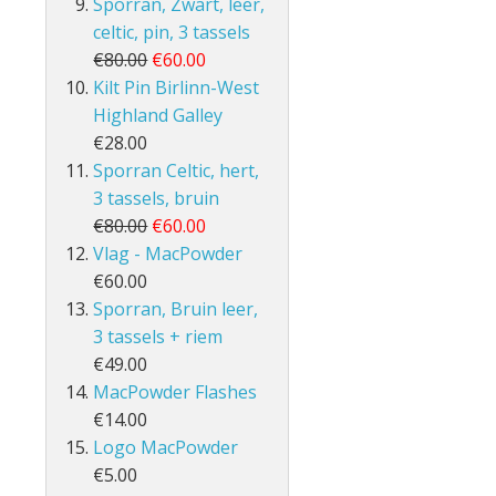
Sporran, Zwart, leer,
celtic, pin, 3 tassels
€80.00
€60.00
Kilt Pin Birlinn-West
Highland Galley
€28.00
Sporran Celtic, hert,
3 tassels, bruin
€80.00
€60.00
Vlag - MacPowder
€60.00
Sporran, Bruin leer,
3 tassels + riem
€49.00
MacPowder Flashes
€14.00
Logo MacPowder
€5.00