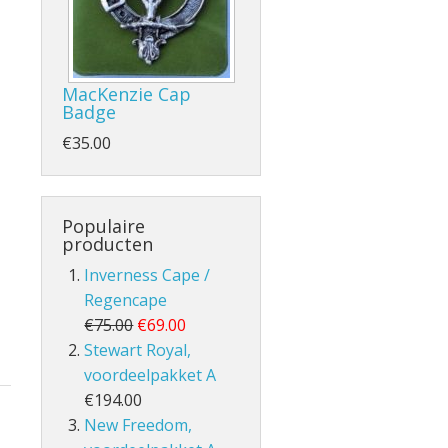
MacKenzie Cap
Badge
- en Volle Kilt
€35.00
Populaire
producten
Inverness Cape /
lt
Regencape
€75.00
€69.00
Stewart Royal,
voordeelpakket A
€194.00
New Freedom,